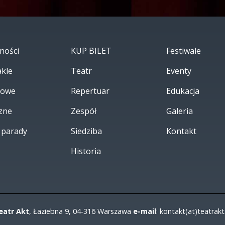
ności
KUP BILET
Festiwale
akle
Teatr
Eventy
rowe
Repertuar
Edukacja
zne
Zespół
Galeria
i parady
Siedziba
Kontakt
Historia
eatr Akt
, Łaziebna 9, 04-316 Warszawa
e-mail
: kontakt(at)teatrakt