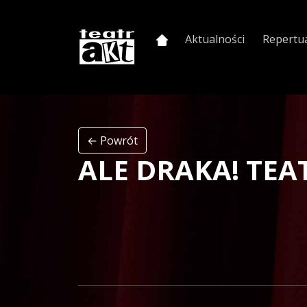
Przejdź do głównej treści
Aktualności
Repertu
← Powrót
ALE DRAKA! TEA