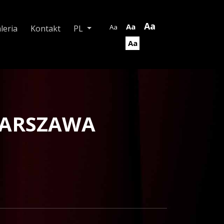
Aa
Aa
Aa
leria
Kontakt
PL
Aa
 WARSZAWA