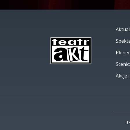
Aktual
Spekt
Plene
Scenic
Akcje 
T